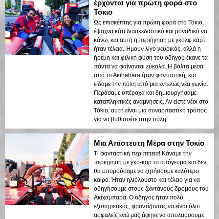
έρχονται για πρώτη φορά στο
Τόκιο
Ως επισκέπτης για πρώτη φορά στο Τόκιο,
έψαχνα κάτι διασκεδαστικό και μοναδικό να
κάνω, και αυτή η περιήγηση με γκολφ καρτ
ήταν τέλεια. Ήμουν λίγο νευρικός, αλλά η
ήρεμη και φιλική φύση του οδηγού έκανε τα
πάντα να φαίνονται εύκολα. Η βόλτα μέσα
από το Ακihabara ήταν φανταστική, και
είδαμε την πόλη από μια εντελώς νέα γωνία.
Περάσαμε υπέροχα και δημιουργήσαμε
καταπληκτικές αναμνήσεις. Αν είστε νέοι στο
Τόκιο, αυτή είναι μια συναρπαστική τρόπος
για να βυθιστείτε στην πόλη!
Μια Απίστευτη Μέρα στην Τοκίο
Τι φανταστική περιπέτεια! Κάναμε την
περιήγηση με γκο-καρ το απόγευμα και δεν
θα μπορούσαμε να ζητήσουμε καλύτερο
καιρό. Ήταν ηλιόλουστο και τέλειο για να
οδηγήσουμε στους ζωντανούς δρόμους του
Ακίχαμπαρα. Ο οδηγός ήταν πολύ
εξυπηρετικός, φροντίζοντας να είναι όλοι
ασφαλείς ενώ μας άφηνε να απολαύσουμε