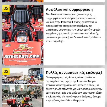
02
Ασφάλεια και συμμόρφωση
Τα ειδικά κατασκευασμένα go-karts μας
συμμορφώνονται πλήρως με τους τοπικούς
νόμους στην Ιαπωνία. Επίσης, οι κανονισμοί
ασφαλείας της εταιρείας υπερβαίνουν τις
απαιτήσεις ασφαλείας των αστυνομικών αρχών,
επομένως η εμπειρία με τα street kart είναι όχι
μόνο συναρπαστική και διασκεδαστική αλλά και
πολύ ασφαλής.
03
Πολλές συναρπαστικές επιλογές!
Οι περιηγήσεις μας θα σας πάνε σε όλα τα
αγαπημένα σας μέρη στην Ιαπωνία! Με μια
ποικιλία καταστημάτων σε μεγάλες πόλεις, θα
έχετε πολλές επιλογές για να προσαρμόσετε την
εμπειρία σας. Είτε σας αρέσουν οι ιστορικοί τόποι
της Ιαπωνίας είτε τα σύγχρονα θαύματα, έχουμε
περιηγήσεις για κάθε ενδιαφέρον!