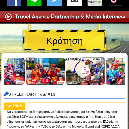
Κράτηση
STREET KART Tour A1S
CAUTION
Θα χρειαστείτε μια έγκυρη ιαπωνική άδεια οδήγησης, μια διεθνή άδεια οδήγησης,
μια άδεια SOFA για τις Αμερικανικές Δυνάμεις στην Ιαπωνία ή τη δική σας άδεια
οδήγησης με επίσημη ιαπωνική μετάφραση εάν προέρχεστε από την Ελβετία, τη
Γερμανία, τη Γαλλία, την Ταϊβάν, το Βέλγιο ή το Μονακό. Θυμηθείτε! ΧΩΡΙΣ ΑΔΕΙΑ,