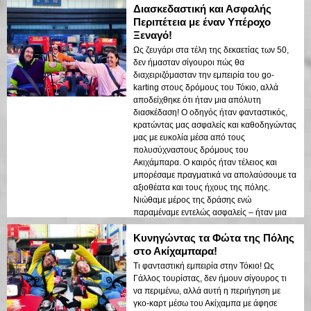
Διασκεδαστική και Ασφαλής
Περιπέτεια με έναν Υπέροχο
Ξεναγό!
Ως ζευγάρι στα τέλη της δεκαετίας των 50,
δεν ήμασταν σίγουροι πώς θα
διαχειριζόμασταν την εμπειρία του go-
karting στους δρόμους του Τόκιο, αλλά
αποδείχθηκε ότι ήταν μια απόλυτη
διασκέδαση! Ο οδηγός ήταν φανταστικός,
κρατώντας μας ασφαλείς και καθοδηγώντας
μας με ευκολία μέσα από τους
πολυσύχναστους δρόμους του
Ακιχάμπαρα. Ο καιρός ήταν τέλειος και
μπορέσαμε πραγματικά να απολαύσουμε τα
αξιοθέατα και τους ήχους της πόλης.
Νιώθαμε μέρος της δράσης ενώ
παραμέναμε εντελώς ασφαλείς – ήταν μια
αξέχαστη εμπειρία!
Κυνηγώντας τα Φώτα της Πόλης
στο Ακίχαμπαρα!
Τι φανταστική εμπειρία στην Τόκιο! Ως
Γάλλος τουρίστας, δεν ήμουν σίγουρος τι
να περιμένω, αλλά αυτή η περιήγηση με
γκο-καρτ μέσω του Ακίχαμπα με άφησε