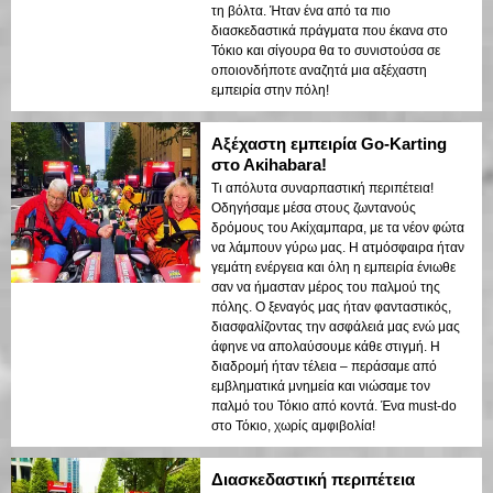
τη βόλτα. Ήταν ένα από τα πιο
διασκεδαστικά πράγματα που έκανα στο
Τόκιο και σίγουρα θα το συνιστούσα σε
οποιονδήποτε αναζητά μια αξέχαστη
εμπειρία στην πόλη!
Αξέχαστη εμπειρία Go-Karting
στο Ακihabara!
Τι απόλυτα συναρπαστική περιπέτεια!
Οδηγήσαμε μέσα στους ζωντανούς
δρόμους του Ακίχαμπαρα, με τα νέον φώτα
να λάμπουν γύρω μας. Η ατμόσφαιρα ήταν
γεμάτη ενέργεια και όλη η εμπειρία ένιωθε
σαν να ήμασταν μέρος του παλμού της
πόλης. Ο ξεναγός μας ήταν φανταστικός,
διασφαλίζοντας την ασφάλειά μας ενώ μας
άφηνε να απολαύσουμε κάθε στιγμή. Η
διαδρομή ήταν τέλεια – περάσαμε από
εμβληματικά μνημεία και νιώσαμε τον
παλμό του Τόκιο από κοντά. Ένα must-do
στο Τόκιο, χωρίς αμφιβολία!
Διασκεδαστική περιπέτεια