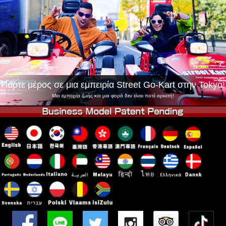
Εταιρεία
Κράτηση
Αλλαγή Καταστήματος
Τόκιο Σινάγαουα #1
Τόκιο Ακίχαμπαρα #1
Τόκιο Ακίχαμπαρα #2
Τόκιο Σιμπούγια
Τόκιο Σιμπούγια Annex
Τόκιο Κόλπος
Πάρτε μέρος σε μια εμπειρία Street Go-Kart στην Tokyo!
Τόκιο Ασακούσα
Οσάκα
Μια εμπειρία ζωής και μια φορά δεν είναι ποτέ αρκετή!
Οκινάουα