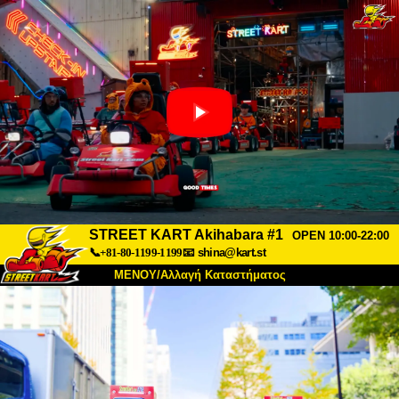
STREET KART Akihabara #1
OPEN 10:00-22:00
📞+81-80-1199-1199
📧
shina@kart.st
ΜΕΝΟΥ/Αλλαγή Καταστήματος
ΚΥΡΙΩΣ
Σχετικά
Προδιαγραφές
Τιμές
Πρόσβαση
Αναφορές
Συχνές Ερωτήσεις