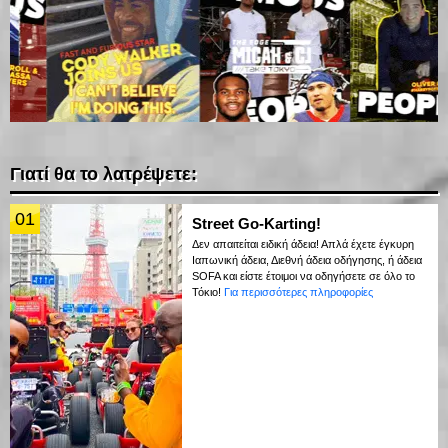
Γιατί θα το λατρέψετε:
01
Street Go-Karting!
Δεν απαιτείται ειδική άδεια! Απλά έχετε έγκυρη
Ιαπωνική άδεια, Διεθνή άδεια οδήγησης, ή άδεια
SOFA και είστε έτοιμοι να οδηγήσετε σε όλο το
Τόκιο!
Για περισσότερες πληροφορίες