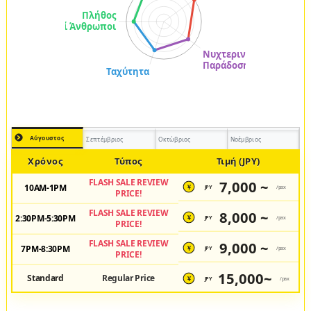
Αύγουστος
Σεπτέμβριος
Οκτώβριος
Νοέμβριος
Χρόνος
Τύπος
Τιμή (JPY)
FLASH SALE REVIEW
7,000 ~
10AM-1PM
JPY
/pax
¥
PRICE!
FLASH SALE REVIEW
8,000 ~
2:30PM-5:30PM
JPY
/pax
¥
PRICE!
FLASH SALE REVIEW
9,000 ~
7PM-8:30PM
JPY
/pax
¥
PRICE!
15,000~
Standard
Regular Price
JPY
/pax
¥