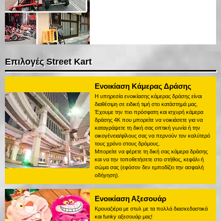
Επιλογές Street Kart
Ενοικίαση Κάμερας Δράσης
Η υπηρεσία ενοικίασης κάμερας δράσης είναι
διαθέσιμη σε ειδική τιμή στο κατάστημά μας.
Έχουμε την πιο πρόσφατη και ισχυρή κάμερα
δράσης 4K που μπορείτε να νοικιάσετε για να
καταγράψετε τη δική σας οπτική γωνία ή την
οικογένεια/φίλους σας να περνούν τον καλύτερό
τους χρόνο στους δρόμους.
Μπορείτε να φέρετε τη δική σας κάμερα δράσης
και να την τοποθετήσετε στο στήθος, κεφάλι ή
σώμα σας (εφόσον δεν εμποδίζει την ασφαλή
οδήγηση).
Ενοικίαση Αξεσουάρ
Κρουαζιέρα με στυλ με τα πολλά διασκεδαστικά
και funky αξεσουάρ μας!