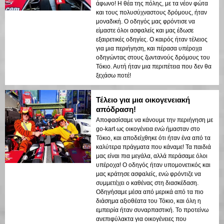
άφωνο! Η θέα της πόλης, με τα νέον φώτα
και τους πολυσύχναστους δρόμους, ήταν
μοναδική. Ο οδηγός μας φρόντισε να
είμαστε όλοι ασφαλείς και μας έδωσε
εξαιρετικές οδηγίες. Ο καιρός ήταν τέλειος
για μια περιήγηση, και πέρασα υπέροχα
οδηγώντας στους ζωντανούς δρόμους του
Τόκιο. Αυτή ήταν μια περιπέτεια που δεν θα
ξεχάσω ποτέ!
Τέλειο για μια οικογενειακή
απόδραση!
Αποφασίσαμε να κάνουμε την περιήγηση με
go-kart ως οικογένεια ενώ ήμασταν στο
Τόκιο, και αποδείχθηκε ότι ήταν ένα από τα
καλύτερα πράγματα που κάναμε! Τα παιδιά
μας είναι πια μεγάλα, αλλά περάσαμε όλοι
υπέροχα! Ο οδηγός ήταν υπομονετικός και
μας κράτησε ασφαλείς, ενώ φρόντιζε να
συμμετέχει ο καθένας στη διασκέδαση.
Οδηγήσαμε μέσα από μερικά από τα πιο
διάσημα αξιοθέατα του Τόκιο, και όλη η
εμπειρία ήταν συναρπαστική. Το προτείνω
ανεπιφύλακτα για οικογένειες που