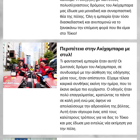
πολυσύχναστους δρόμους του Ακίχαμπαρα
μας έδωσε μια μοναδική και συναρπαστική
θέα της πόλης. Όλη η εμπειρία ήταν τόσο
διασκεδαστική και ανυπομονώ να το
ξανακάνω την επόμενη φορά που θα είμαι
στο Τόκιο!
Περιπέτεια στην Ακίχαμπαρα με
στυλ!
Τι φανταστική εμπειρία ήταν αυτή! Οι
ζωντανές δρόμοι του Ακίχαμπαρα, σε
συνδυασμό με την αίσθηση της οδήγησης
μέσα τους, ήταν απίστευτοι. Είχαμε τέλεια
καιρικά συνθήκες εκείνη την ημέρα, που το
έκανε ακόμα πιο ευχάριστο. Ο οδηγός ήταν
πολύ επαγγελματίας, κρατώντας τα πάντα
σε καλή ροή ενώ μας άφηνε να
απολαύσουμε την αδρεναλίνη της βόλτας.
Αυτή ήταν σίγουρα ένας από τους
καλύτερους τρόπους για να δεις το Τόκιο
και μας έδωσε μια εντελώς νέα εκτίμηση για
την πόλη.