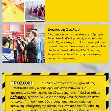
Ενοικίαση Στολών
Πώς μπορείτε να πείτε ότι είχατε μια «Εμπειρία
SuperHero Go-Karting» χωρίς να ντυθείτε σαν
αυτόν! Έχουμε όλες τις στολές που μπορείτε να
σκεφτείτε για να κάνετε αυτήν την εμπειρία «Real
Life SuperHero Go-Karting»! Για όλους τους
θαυμαστές των Super Hero, μην ανησυχείτε,
έχουμε όλες τις στολές!
ΠΡΟΣΟΧΗ
Το ειδικά κατασκευασμένο go-kart της
Street Kart είναι για τους δρόμους στην Ιαπωνία. Θα
χρειαστείτε έγκυρη ιαπωνική άδεια οδήγησης, ή
διεθνή άδεια
οδήγησης
, ή άδεια SOFA για τις αμερικανικές δυνάμεις στην
Ιαπωνία, ή τη δική σας άδεια οδήγησης και μια επίσημη
ιαπωνική μετάφραση της άδειας αν είστε από την Ελβετία, τη
Γερμανία, τη Γαλλία, την Ταϊβάν, το Βέλγιο, το Μονακό.