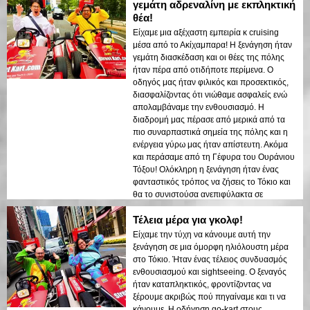
γεμάτη αδρεναλίνη με εκπληκτική
θέα!
Είχαμε μια αξέχαστη εμπειρία κ cruising
μέσα από το Ακίχαμπαρα! Η ξενάγηση ήταν
γεμάτη διασκέδαση και οι θέες της πόλης
ήταν πέρα από οτιδήποτε περίμενα. Ο
οδηγός μας ήταν φιλικός και προσεκτικός,
διασφαλίζοντας ότι νιώθαμε ασφαλείς ενώ
απολαμβάναμε την ενθουσιασμό. Η
διαδρομή μας πέρασε από μερικά από τα
πιο συναρπαστικά σημεία της πόλης και η
ενέργεια γύρω μας ήταν απίστευτη. Ακόμα
και περάσαμε από τη Γέφυρα του Ουράνιου
Τόξου! Ολόκληρη η ξενάγηση ήταν ένας
φανταστικός τρόπος να ζήσεις το Τόκιο και
θα το συνιστούσα ανεπιφύλακτα σε
οποιονδήποτε επισκέπτεται!
Τέλεια μέρα για γκολφ!
Είχαμε την τύχη να κάνουμε αυτή την
ξενάγηση σε μια όμορφη ηλιόλουστη μέρα
στο Τόκιο. Ήταν ένας τέλειος συνδυασμός
ενθουσιασμού και sightseeing. Ο ξεναγός
ήταν καταπληκτικός, φροντίζοντας να
ξέρουμε ακριβώς πού πηγαίναμε και τι να
κάνουμε. Η οδήγηση go-kart στους