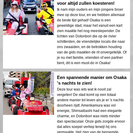
voor altijd zullen koesteren!
Ik nam mijn ouders en mijn jongere broer
mee op deze tour, en we hebben allemaal
de beste tijd gehad! Osaka is een
geweldige stad, maar het vanuit een kart
zien maakte het nog meeslepender. De
lichten van Dotonbori die op de rivier
schitterden, de vriendelijke locals die naar
ons zwaaiden, en de betrokken houding
van de gids maakten de rit onvergetelijk. Of
je nu met familie, vrienden of een partner
bent, dit is een must-do in Osaka!
Een spannende manier om Osaka
's nachts te zien!
Deze tour was iets wat ik nooit zal
vergeten! De stad komt op een totaal
andere manier tot leven als je er 's nachts
doorheen rijdt. Amerikamura was vol
energie, Shinsaibashi had een elegante
charme, en Dotonbori was niets minder
dan spectaculair. Onze gids zorgde ervoor
dat alles soepel verliep terwijl hij ons
vermaakte. Het zien van de beroemde