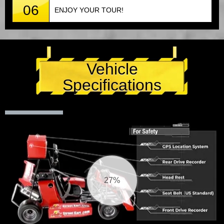
06
ENJOY YOUR TOUR!
Vehicle
Specifications
28%