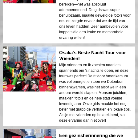
bereiken—het was absoluut
adembenemend. De gids was super
behulpzaam, maakte geweldige foto's voor
ons en zorgde ervoor dat we de tijd van
ons leven hadden. Zeer aanbevolen voor
koppels die een leuke en memorabele
ervaring willen!
Osaka's Beste Nacht Tour voor
Vrienden!
Mijn vrienden en ik zochten naar iets
spannends om 's nachts te doen, en deze
tour was perfect! De rit door Amerikamura
was vol energie, en toen we Dotonbori
binnenkwamen, was het alsof we in een
andere wereld stapten. Mensen juichten,
maakten foto's en de hele stad voelde
levendig aan. Onze gids maakte het nog
beter met grappige verhalen en lokale tips.
Als je met vrienden op bezoek bent, sla
deze ervaring dan niet over!
Een gezinsherinnering die we