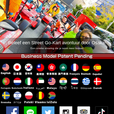
Bedrijf
Reserveren
Vestiging Wijzigen
Tokio Shinagawa
Tokio Akihabara#1
Tokio Akihabara#2
Tokio Shibuya
Tokio Shibuya Annex
Tokio Baai
Beleef een Street Go-Kart avontuur door Osaka!
Tokio Asakusa
Osaka
Een unieke ervaring die je nooit meer loslaat!
Okinawa