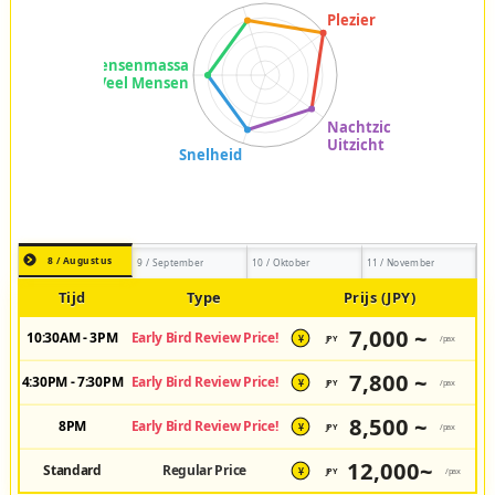
8 / Augustus
9 / September
10 / Oktober
11 / November
Tijd
Type
Prijs (JPY)
7,000 ~
10:30AM - 3PM
Early Bird Review Price!
JPY
/pax
¥
7,800 ~
4:30PM - 7:30PM
Early Bird Review Price!
JPY
/pax
¥
8,500 ~
8PM
Early Bird Review Price!
JPY
/pax
¥
12,000~
Standard
Regular Price
JPY
/pax
¥