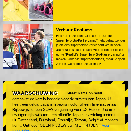
Verhuur Kostums
Hoe kun je zeggen dat je een "Real Life
SuperHero Go-Kart ervaring" hebt gehad zonder
je als een superheld te verkleden! We hebben
alle kostums die je je kunt voorstellen om dit een
echte "Real Life SuperHero Go-Kart ervaring" te
maken! Voor alle superheldenfans, maak je geen
zorgen, we hebben ze allemaal!
WAARSCHUWING
Street Kart's op maat
gemaakte go-kart is bedoeld voor de straten van Japan. U
heeft een geldig Japans rijbewijs nodig, of
een Internationaal
Rijbewijs
, of een SOFA-vergunning voor US Forces Japan, of
uw eigen rijbewijs met een officiële Japanse vertaling indien u
uit Zwitserland, Duitsland, Frankrijk, Taiwan, België of Monaco
komt. Onthoud! GEEN RIJBEWIJS, NIET RIJDEN!!
Voor
meer informatie
.