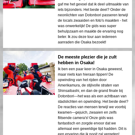
gaf me het gevoel dat ik deel uitmaakte van
iets bijzonders. Het beste deel? Onder de
neonlichten van Dotonbori passeren terwijl
de locals zwaaiden en foto's maakten - het
was onwerkelijk! De gids was super
behulpzaam en maakte de ervaring nog
beter. Ik zou deze tour aan iedereen
aanraden die Osaka bezoekt!
De meeste plezier die je zult
hebben in Osaka!
Ik ben een paar keer in Osaka geweest,
maar niets kan hieraan tippen! De
opwinding van het rijden door
Amerikamura, de stijlvolle straten van
Shinsaibashi, en dan de grand finale bij
Dotonbori—het was als een achtbaan van
stadslichten en opwinding. Het beste deel?
De reacties van mensen terwijl we voorbij
kwamen—gejuich, zwaaien en zelfs
flitsende camera's! Onze gids was
fantastisch en zorgde ervoor dat we
allemaal een geweldige tijd hadden. Dit is
een ervaring die ik nooit zal vergeten!