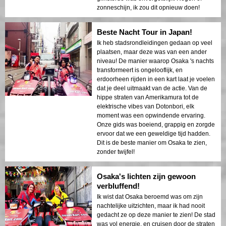
zonneschijn, ik zou dit opnieuw doen!
Beste Nacht Tour in Japan!
Ik heb stadsrondleidingen gedaan op veel
plaatsen, maar deze was van een ander
niveau! De manier waarop Osaka 's nachts
transformeert is ongelooflijk, en
erdoorheen rijden in een kart laat je voelen
dat je deel uitmaakt van de actie. Van de
hippe straten van Amerikamura tot de
elektrische vibes van Dotonbori, elk
moment was een opwindende ervaring.
Onze gids was boeiend, grappig en zorgde
ervoor dat we een geweldige tijd hadden.
Dit is de beste manier om Osaka te zien,
zonder twijfel!
Osaka's lichten zijn gewoon
verbluffend!
Ik wist dat Osaka beroemd was om zijn
nachtelijke uitzichten, maar ik had nooit
gedacht ze op deze manier te zien! De stad
was vol energie, en cruisen door de straten