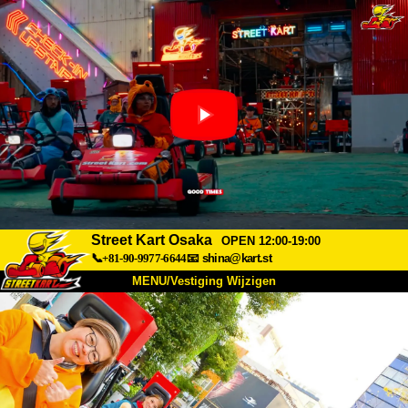
Street Kart Osaka
OPEN 12:00-19:00
📞+81-90-9977-6644
📧
shina@kart.st
MENU/Vestiging Wijzigen
TOP
Over Ons
Specificaties
Prijs
Bereikbaarheid
Reviews
Veelgestelde Vragen